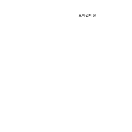
모바일버전
1:1 문의