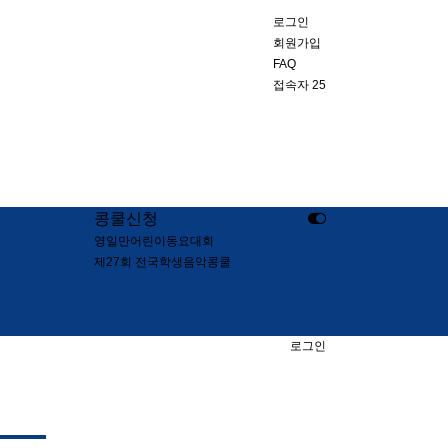
로그인
회원가입
FAQ
접속자 25
콩쿨신청
영일만어린이동요대회
제27회 전국학생음악콩쿨
로그인