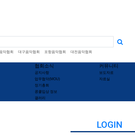
음악협회
대구음악협회
포항음악협회
대전음악협회
협회소식
커뮤니티
공지사항
보도자료
업무협약(MOU)
자료실
정기총회
콩쿨입상 정보
갤러리
LOGIN