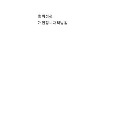
하단 네비
협회정관
개인정보처리방침
카피라이트
닫기
새글
협회소개
지부장 인사말
연혁
조직도
역대회장
오시는길
협회행사
협회소식