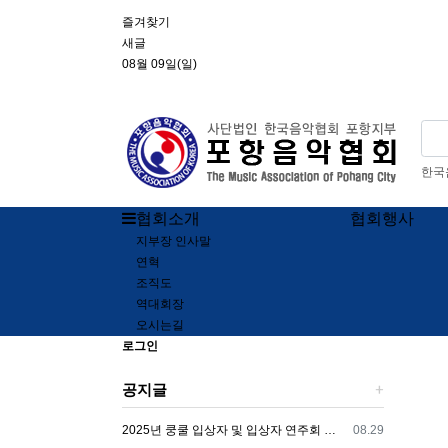
상단 네비
즐겨찾기
새글
08월 09일(일)
한국
메인 메뉴
협회소개
협회행사
지부장 인사말
연혁
조직도
역대회장
오시는길
전체 메뉴
로그인
공지글
등록일
2025년 쿵쿨 입상자 및 입상자 연주회 공지사항
08.29