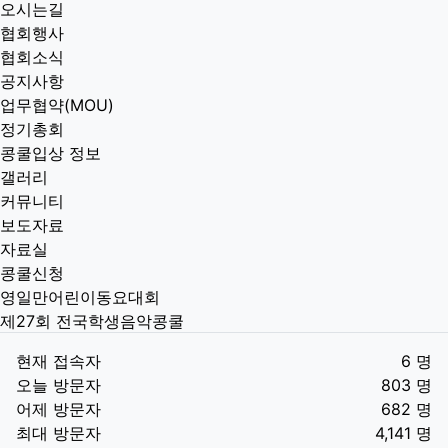
오시는길
협회행사
협회소식
공지사항
업무협약(MOU)
정기총회
콩쿨입상 정보
갤러리
커뮤니티
보도자료
자료실
콩쿨신청
영일만어린이동요대회
제27회 전국학생음악콩쿨
현재 접속자
6 명
오늘 방문자
803 명
어제 방문자
682 명
최대 방문자
4,141 명