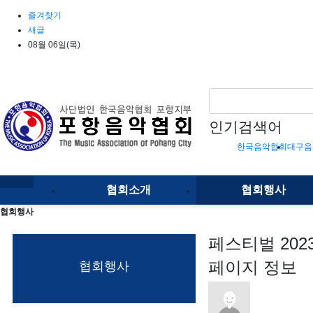
상단 네비
즐겨찾기
새글
08월 06일(목)
인기검색어
포항음악협회
대전음악협회
한국음악협회
대구음
메인 메뉴
협회소개
협회행사
전체 메뉴
협회행사
페스티벌
20
페이지 정보
협회행사