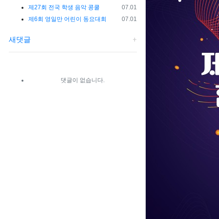
등록일
제27회 전국 학생 음악 콩쿨
07.01
등록일
제6회 영일만 어린이 동요대회
07.01
새댓글
댓글이 없습니다.