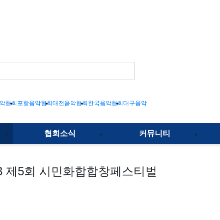
악협회
포항음악협회
대전음악협회
한국음악협회
대구음악협회
협회소식
커뮤니티
23 제5회 시민화합합창페스티벌