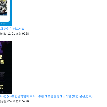
 31회 관현악 페스티벌
작성일
11-01
조회
9128
2.13.(목) (사)포항음악협회 주최ㆍ주관 해오름 합창페스티벌 (포항,울산,경주)
작성일
05-08
조회
5296