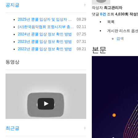
공지글
작성자
최고관리자
댓글
0건
조회
4,030회
작성
등록일
2025년 쿵쿨 입상자 및 입상자 연주회 공지사항
08.29
목록
등록일
(사)한국음악협회 포항시지부 총회 및 임원개선공고
02.11
게시판 리스트 옵
등록일
2024년 콩쿨 입상 정보 확인 방법
07.25
검색
등록일
2023년 콩쿨 입상 정보 확인 방법
07.31
본문
등록일
2022년 콩쿨 입상 정보 확인 방법
08.21
동영상
최근글