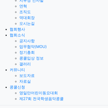
지부장 인사말
연혁
조직도
역대회장
오시는길
협회행사
협회소식
공지사항
업무협약(MOU)
정기총회
콩쿨입상 정보
갤러리
커뮤니티
보도자료
자료실
콩쿨신청
영일만어린이동요대회
제27회 전국학생음악콩쿨