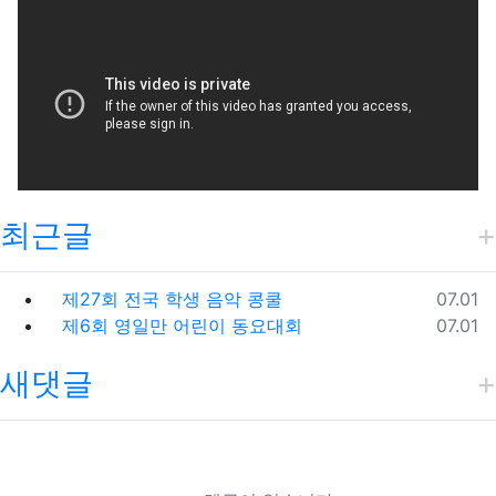
최근글
등록일
제27회 전국 학생 음악 콩쿨
07.01
등록일
제6회 영일만 어린이 동요대회
07.01
새댓글