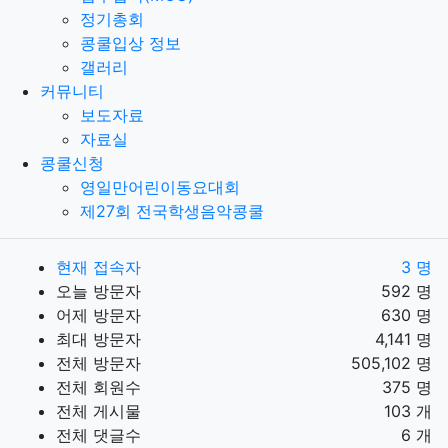
정기총회
콩쿨입상 정보
갤러리
커뮤니티
보도자료
자료실
콩쿨신청
영일만어린이동요대회
제27회 전국학생음악콩쿨
현재 접속자
3 명
오늘 방문자
592 명
어제 방문자
630 명
최대 방문자
4,141 명
전체 방문자
505,102 명
전체 회원수
375 명
전체 게시물
103 개
전체 댓글수
6 개