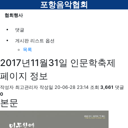
메뉴
포항음악협회
협회행사
댓글
게시판 리스트 옵션
목록
2017년11월31일 인문학축제
페이지 정보
작성자
최고관리자
작성일
20-06-28 23:14
조회
3,661
댓글
0
본문