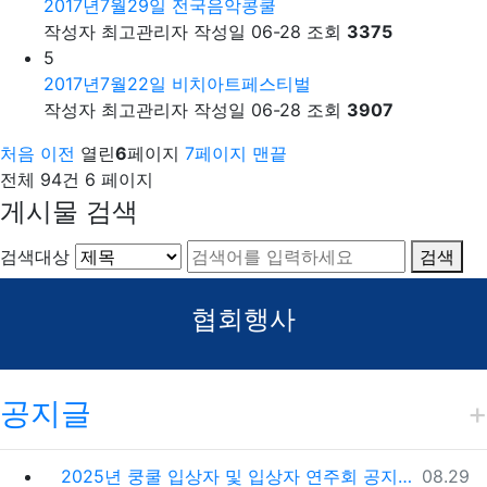
2017년7월29일 전국음악콩쿨
작성자
최고관리자
작성일
06-28
조회
3375
5
2017년7월22일 비치아트페스티벌
작성자
최고관리자
작성일
06-28
조회
3907
처음
이전
열린
6
페이지
7
페이지
맨끝
전체 94건
6 페이지
게시물 검색
검색대상
검색
협회행사
공지글
등록일
2025년 쿵쿨 입상자 및 입상자 연주회 공지사항
08.29