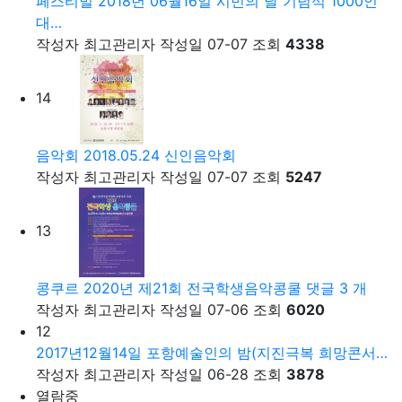
페스티벌
2018년 06월16일 시민의 날 기념식 1000인
대…
작성자
최고관리자
작성일
07-07
조회
4338
14
음악회
2018.05.24 신인음악회
작성자
최고관리자
작성일
07-07
조회
5247
13
콩쿠르
2020년 제21회 전국학생음악콩쿨
댓글
3
개
작성자
최고관리자
작성일
07-06
조회
6020
12
2017년12월14일 포항예술인의 밤(지진극복 희망콘서…
작성자
최고관리자
작성일
06-28
조회
3878
열람중