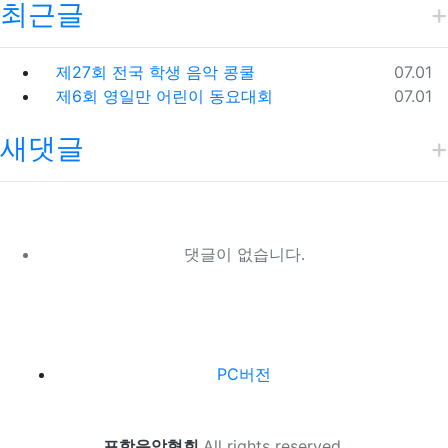
최근글
등록일
제27회 전국 학생 음악 콩쿨
07.01
등록일
제6회 영일만 어린이 동요대회
07.01
새댓글
댓글이 없습니다.
하단 네비
PC버전
포항음악협회
All rights reserved.