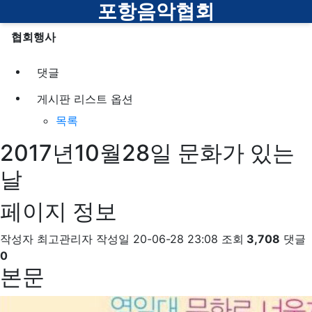
로
메뉴
포항음악협회
협회행사
댓글
게시판 리스트 옵션
목록
2017년10월28일 문화가 있는
날
페이지 정보
작성자
최고관리자
작성일
20-06-28 23:08
조회
3,708
댓글
0
본문