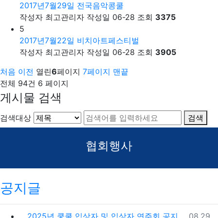
2017년7월29일 전국음악콩쿨
작성자
최고관리자
작성일
06-28
조회
3375
5
2017년7월22일 비치아트페스티벌
작성자
최고관리자
작성일
06-28
조회
3905
처음
이전
열린
6
페이지
7
페이지
맨끝
전체 94건
6 페이지
게시물 검색
검색대상
검색
협회행사
공지글
등록일
2025년 쿵쿨 입상자 및 입상자 연주회 공지
08.29