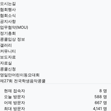
오시는길
협회행사
협회소식
공지사항
업무협약(MOU)
정기총회
콩쿨입상 정보
갤러리
커뮤니티
보도자료
자료실
콩쿨신청
영일만어린이동요대회
제27회 전국학생음악콩쿨
현재 접속자
8 명
오늘 방문자
588 명
어제 방문자
667 명
최대 방문자
4,141 명